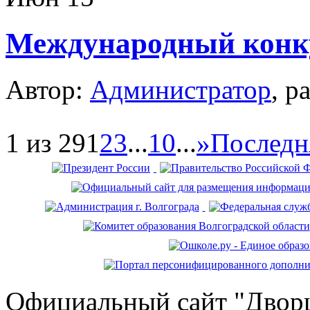
Международный конку
Автор:
Администратор
, р
1 из 29
1
2
3
...
10
...
»
Последн
Официальный сайт "Дворц