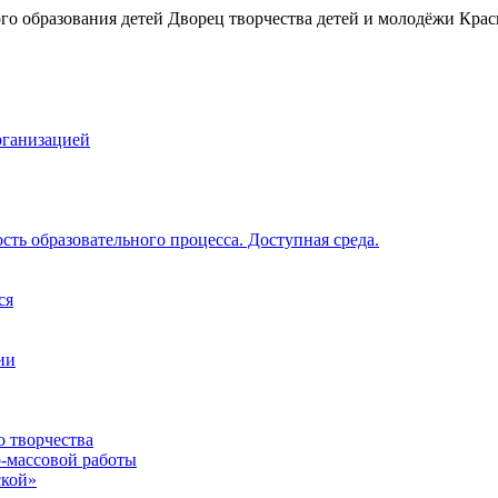
рганизацией
ть образовательного процесса. Доступная среда.
ся
ии
о творчества
о-массовой работы
ской»