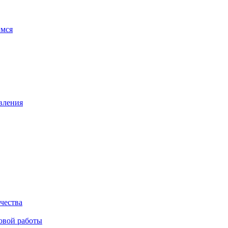
имся
вления
чества
овой работы