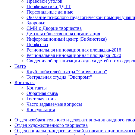
Правовой уголок
Профилактика ДДТТ
Персональные данные
Оказание психолого-педагогической помощи учащ
Здоровье
СМИ о Дворце творчества
Детская общественная организация
Информационный центр (Библиотека)
Профсоюз
Региональная инновационная площадка-2016
Региональная инновационная площадка-2020
Сведения об организации отдыха детей и их оздоро
Театр
Клуб любителей театра “Синяя птица”
Театральная студия “Экспромт”
Контакты
Контакты
Обратная связь
Гостевая книга
Часто задаваемые вопросы
Консультация
Отдел изобразительного и декоративно-прикладного твор
Отдел художественного творчества
Отдел социально-педагогической и организационно-масс