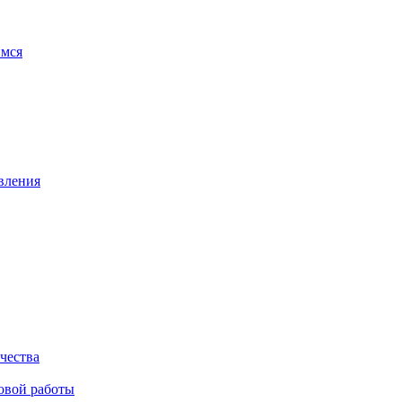
имся
вления
чества
овой работы