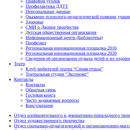
Правовой уголок
Профилактика ДДТТ
Персональные данные
Оказание психолого-педагогической помощи учащ
Здоровье
СМИ о Дворце творчества
Детская общественная организация
Информационный центр (Библиотека)
Профсоюз
Региональная инновационная площадка-2016
Региональная инновационная площадка-2020
Сведения об организации отдыха детей и их оздоро
Театр
Клуб любителей театра “Синяя птица”
Театральная студия “Экспромт”
Контакты
Контакты
Обратная связь
Гостевая книга
Часто задаваемые вопросы
Консультация
Отдел изобразительного и декоративно-прикладного твор
Отдел художественного творчества
Отдел социально-педагогической и организационно-масс