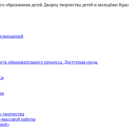
рганизацией
ть образовательного процесса. Доступная среда.
ся
ии
о творчества
о-массовой работы
ской»