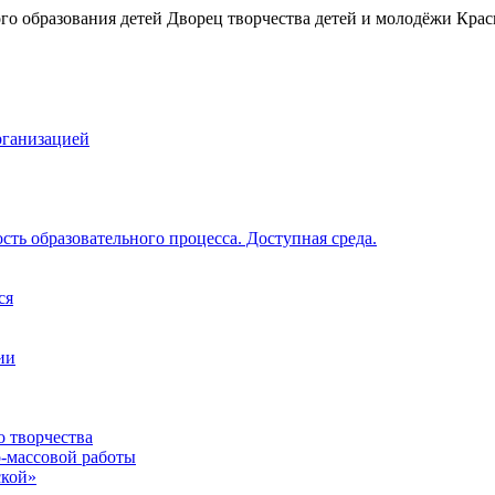
рганизацией
ть образовательного процесса. Доступная среда.
ся
ии
о творчества
о-массовой работы
ской»