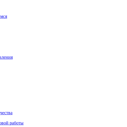
имся
вления
чества
овой работы