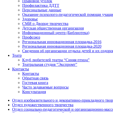
Правовой уголок
Профилактика ДДТТ
Персональные данные
Оказание психолого-педагогической помощи учащ
Здоровье
СМИ о Дворце творчества
Детская общественная организация
Информационный центр (Библиотека)
Профсоюз
Региональная инновационная площадка-2016
Региональная инновационная площадка-2020
Сведения об организации отдыха детей и их оздоро
Театр
Клуб любителей театра “Синяя птица”
Театральная студия “Экспромт”
Контакты
Контакты
Обратная связь
Гостевая книга
Часто задаваемые вопросы
Консультация
Отдел изобразительного и декоративно-прикладного твор
Отдел художественного творчества
Отдел социально-педагогической и организационно-масс